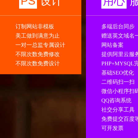
PS
设计
用心
订制网站非模板
多端后台同步
美工做到满意为止
赠送英文域名
一对一总监专属设计
网站备案
不限次数免费修改
提供阿里云服
不限次数免费设计
PHP+MYSQ
基础SEO优化
二维码扫一扫
微信小程序扫
QQ咨询系统
社交分享工具
免费提交百度
可开发票