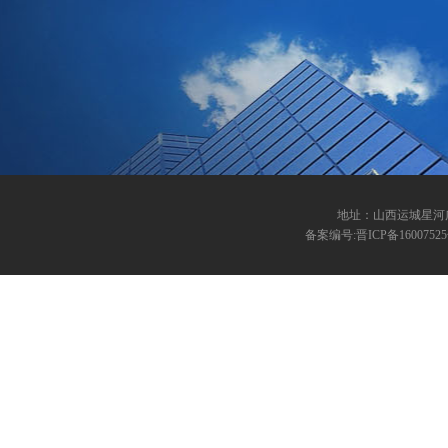
地址：山西运城星河广场创
备案编号:晋ICP备16007525号 ©