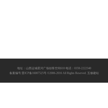
地址：山西运城星河广场创客空间610 电话：0359-2222340
备案编号:晋ICP备16007525号 ©2006-2016 All Rights Reserved. 五修建站